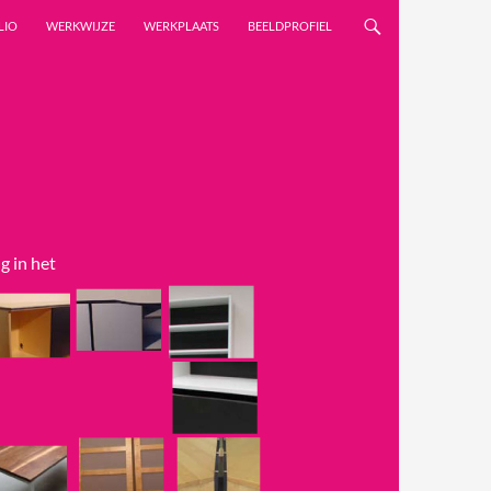
LIO
WERKWIJZE
WERKPLAATS
BEELDPROFIEL
g in het