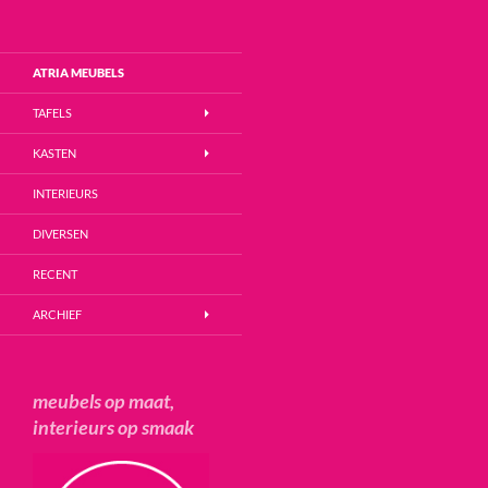
Zoeken
Atria Meubels
Ga
ATRIA MEUBELS
naar
de
TAFELS
inhoud
KASTEN
INTERIEURS
DIVERSEN
RECENT
ARCHIEF
meubels op maat,
interieurs op smaak