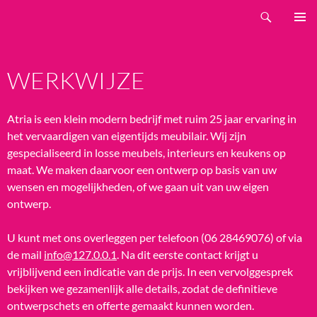
Ga
Zoeken
Atria Meubels
naar
PRIMAI
de
MENU
inhoud
WERKWIJZE
Atria is een klein modern bedrijf met ruim 25 jaar ervaring in
het vervaardigen van eigentijds meubilair. Wij zijn
gespecialiseerd in losse meubels, interieurs en keukens op
maat. We maken daarvoor een ontwerp op basis van uw
wensen en mogelijkheden, of we gaan uit van uw eigen
ontwerp.
U kunt met ons overleggen per telefoon (06 28469076) of via
de mail
info@127.0.0.1
. Na dit eerste contact krijgt u
vrijblijvend een indicatie van de prijs. In een vervolggesprek
bekijken we gezamenlijk alle details, zodat de definitieve
ontwerpschets en offerte gemaakt kunnen worden.