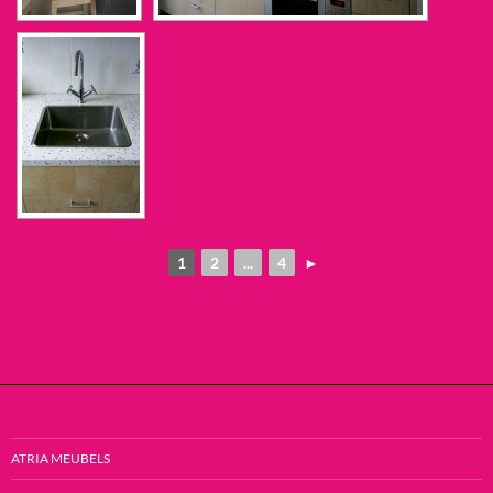
1
2
...
4
►
ATRIA MEUBELS