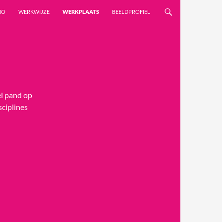
IO
WERKWIJZE
WERKPLAATS
BEELDPROFIEL
el pand op
sciplines