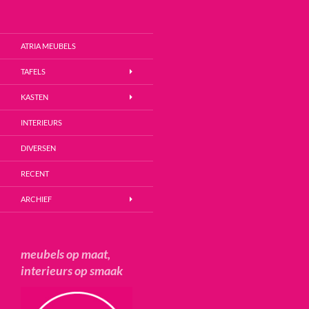
Zoeken
Atria Meubels
Ga
ATRIA MEUBELS
naar
de
TAFELS
inhoud
KASTEN
INTERIEURS
DIVERSEN
RECENT
ARCHIEF
meubels op maat,
interieurs op smaak