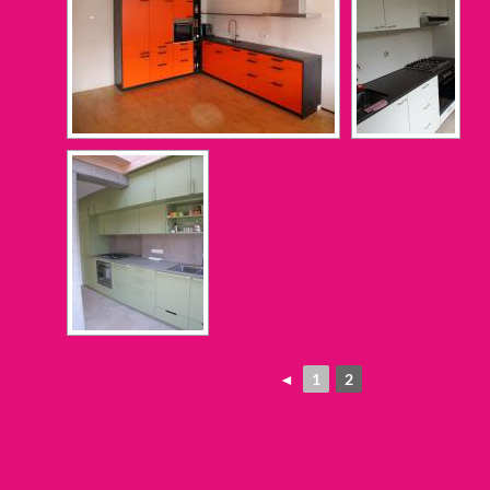
◄
1
2