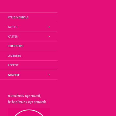
Zoeken
Atria Meubels
Ga
ATRIA MEUBELS
naar
de
TAFELS
inhoud
KASTEN
INTERIEURS
DIVERSEN
RECENT
ARCHIEF
meubels op maat,
interieurs op smaak