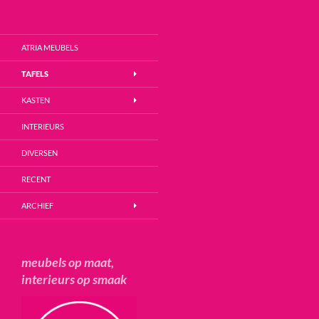
Zoeken
Atria Meubels
Ga
ATRIA MEUBELS
naar
de
TAFELS
inhoud
KASTEN
INTERIEURS
DIVERSEN
RECENT
ARCHIEF
meubels op maat,
interieurs op smaak